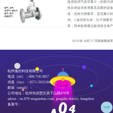
旋进旋涡气体流量计（也称为
体自身旋涡来测量其流量的设备
道：也称为测量管，是流量计
涡。2.旋涡发生体：位于测量管
置：用来检测通过旋涡发生体产生
共162条 当前7/17页
凯发凯发官
杭州逸控科技有限公司
电话（tel）：400-718-5857
传真（fax）：0571-56321846
邮箱（email）：
公司地址：杭州市拱墅区莫干山路870号
adress：no.870 moganshan road, gongshu district, hangzhou
备案号：