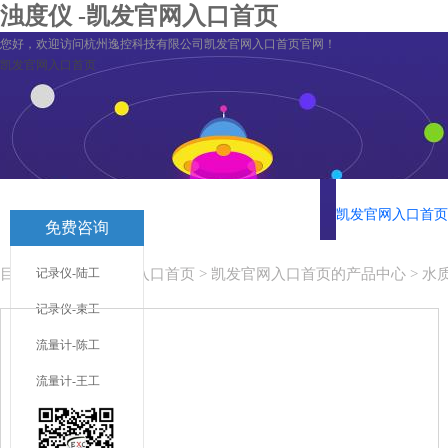
浊度仪 -凯发官网入口首页
您好，欢迎访问杭州逸控科技有限公司凯发官网入口首页官网！
凯发官网入口首页
凯发官网入口首页
关于逸控
旗下分公司
凯发官网入口首页
免费咨询
目前您在：
记录仪-陆工
凯发官网入口首页
>
凯发官网入口首页的产品中心
>
水
联系凯发官网入口首页
服务与支持
记录仪-束工
流量计-陈工
流量计-王工