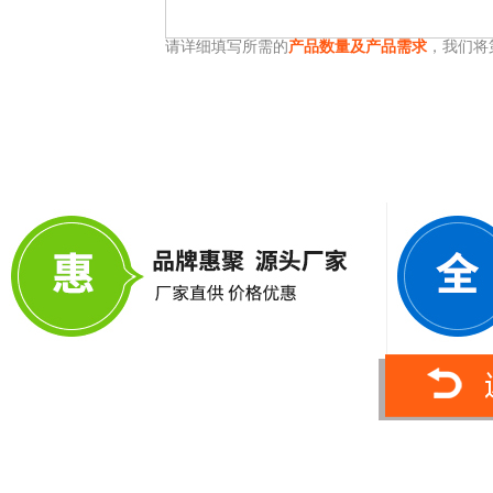
请详细填写所需的
产品数量及产品需求
，我们将