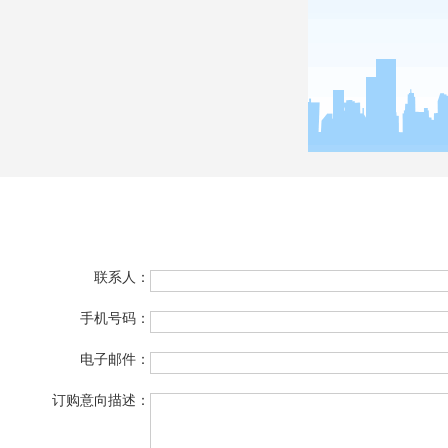
联系人：
手机号码：
电子邮件：
订购意向描述：