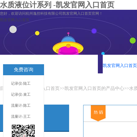
水质液位计系列 -凯发官网入口首页
您好，欢迎访问杭州逸控科技有限公司凯发官网入口首页官网！
凯发官网入口首页
凯发官网入口首页
关于逸控
旗下分公司
凯发官网入口首页
免费咨询
记录仪-陆工
联系凯发官网入口首页
服务与支持
目前您在：
凯发官网入口首页
>>
凯发官网入口首页的产品中心
>>
水
记录仪-束工
流量计-陈工
flowmeter series
流量计-王工
流量计系列