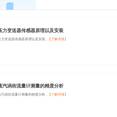
压力变送器传感器原理以及安装
压力变送器传感器原理以及安装...
【了解详情】
蒸汽涡街流量计测量的精度分析
蒸汽涡街流量计测量的精度分析...
【了解详情】