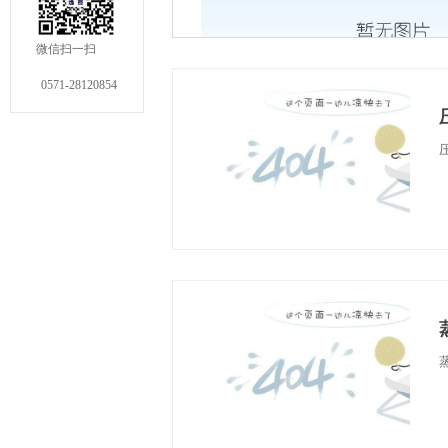
微信扫一扫
0571-28120854