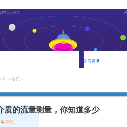
口首页官网！
关
下分公司
凯发官网入口首页的产品中心
新闻资讯
经典案例
持
>
行业资讯
>
介质的流量测量，你知道多少
了解详情】