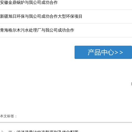
安徽金鼎锅炉与我公司成功合作
新疆旭日环保与我公司成功合作大型环保项目
青海格尔木污水处理厂与我公司成功合作
本文标签：