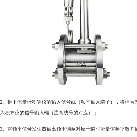
2、拆下流量计积算仪的输入信号线（频率输入端子），将信号
入积算仪的信号输入端（注意线号的对应）；
3、将频率信号发生器输出频率调至对应于瞬时流量值频率