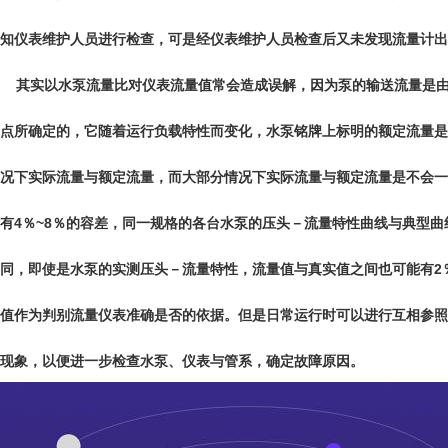
知仪表维护人员进行检查，可是经仪表维护人员检查后又未发现
流量计
出
其实以水泵流量比对仪表流量值常会造成误解，因为泵的输送流量是由
点所确定的，它随着运行负载特性而变化，水泵铭牌上标明的额定流量是
况下实际流量与额定流量，而大部分情况下实际流量与额定流量是不会一
有4％~8％的容差，同一规格的各台水泵的压头－流量特性曲线与典型
同，即使是水泵的实测压头－流量特性，流量值与真实值之间也可能有2％
值作为判别流量仪表准确是否的依据。但是日常运行时可以进行互相参照
现象，以便进一步检查水泵、仪表与管系，确定故障原因。