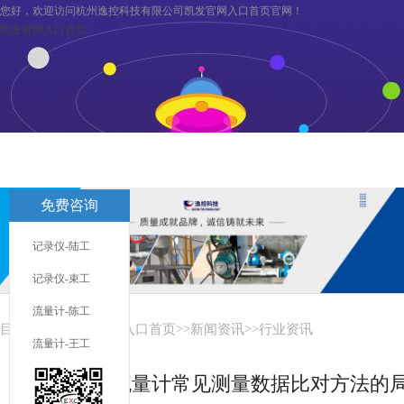
您好，欢迎访问杭州逸控科技有限公司凯发官网入口首页官网！
凯发官网入口首页
凯发官网入口首页
关于逸控
旗下分公司
凯发官网入口首页
免费咨询
联系凯发官网入口首页
服务与支持
记录仪-陆工
记录仪-束工
流量计-陈工
目前您在：
凯发官网入口首页
>>
新闻资讯
>>
行业资讯
流量计-王工
插入式涡街流量计常见测量数据比对方法的局