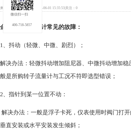
来源：本站发布日期：2024-06-01 15:35:53|关注：
0
微信扫一扫
400-718-5857
金属管浮子流量计常见的故障：
1、抖动（轻微、中微、剧烈）；
解决办法：轻微抖动增加阻尼器、中微抖动增加稳
般是所购转子流量计与工况不符即选型错误；
2、指针到某一位置不动：
解决办法：一般是浮子卡死，仪表使用时阀门打开
垂直安装或水平安装发生倾斜；