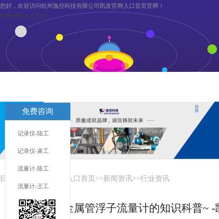
您好，欢迎访问杭州逸控科技有限公司凯发官网入口首页官网！
凯发官网入口首页
凯发官网入口首页
关于逸控
旗下分公司
凯发官网入口首页
免费咨询
联系凯发官网入口首页
服务与支持
记录仪-陆工
记录仪-束工
流量计-陈工
目前您在：
凯发官网入口首页
>>
新闻资讯
>>
行业资讯
流量计-王工
关于金属管浮子流量计的知识科普~ 