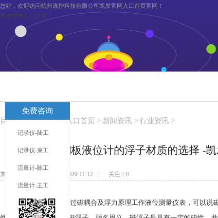
您好，欢迎访问杭州逸控科技有限公司凯发官网入口首页官网！
凯发官网入口首页
凯发官网入口首页
关于逸控
旗下分公司
凯发官网入口首页
免费咨询
联系凯发官网入口首页
服务与支持
目前您在：
凯发官网入口首页
>
新闻资讯
>
行业资讯
>
记录仪-陆工
磁翻板液位计的浮子材质的选择 -
记录仪-束工
流量计-陈工
来源：未知 发布日期：2020-11-12 | 关注：
0
流量计-王工
磁翻板液位计
是通过磁耦合及浮力原理工作液位测量仪表，可以说
件则是测量管内腔中的磁浮子，顾名思义，磁浮子是具有一定的磁性，并