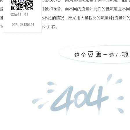
流动速度会引起系统的冲蚀和噪音。而不同的流量计允许的低流速是不同
微信扫一扫
速为
2.8ms
，对于量程比不足的情况，应采用大量程比的流量计
(
流量计
0571-28120854
100
：
1)
或选择多个流量计并联。