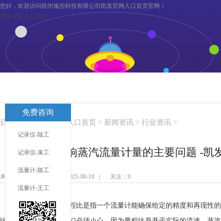
您好，欢迎访问杭州逸控科技有限公司凯发官网入口首页官网！
凯发官网入口首页
凯发官网入口首页
关于逸控
旗下分公司
凯发官网入口首页
免费咨询
联系凯发官网入口首页
服务与支持
目前您在：
凯发官网入口首页
>
新闻资讯
>
行业资讯
>
记录仪-陆工
影响蒸汽流量计量的主要问题 -凯
记录仪-束工
流量计-陈工
来源：未知 发布日期：2021-08-18 | 关注：
0
流量计-王工
1
、量程比不足
：量程比是指一个流量计能确保给定的精度和再现性的
比。但涉及量程比时我们必须小心，因为量程比是基于实际的流速，蒸汽