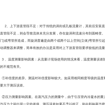
2
、上下游直管段不足
：对于传统的涡街或孔板流量计，其前后安装直
直管段不足，则会导致流体未充分发展，存在旋涡和流速分布剖面畸变。
门
)
或弯管所造成，而旋涡普遍是由两个或两个以上空间
(
立体
)
弯管所引
动调整器来调整，简单有效的办法是采用对上下游直管段要求较低的流量
3
、温度测量影响因素
：从流量计现场使用的情况来看，温度测量误差
的不规范有关。
①补偿度的差异。测温对补偿度影响较大。如采用相同精度等级的温度
要大于测压误差。
②压力测量影响因素。在蒸汽压力的测量中，由于引压管内冷凝水的重
汽压力之间出现一定的差值。测压误差如果不予以校正，则会影响蒸汽密