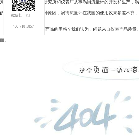
来，先后有上百家仪表研究所和仪表厂从事涡街流量计的开发和生产，
涡
的应用。然而，由于各种原因，涡街流量计在我国的使用效果参差不齐
微信扫一扫
400-718-5857
如何解决涡街流量计面临的困惑？我们认为，问题来自仪表产品质量
面。