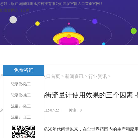
您好，欢迎访问杭州逸控科技有限公司凯发官网入口首页官网！
凯发官网入口首页
凯发官网入口首页
关于逸控
旗下分公司
凯发官网入口首页
免费咨询
联系凯发官网入口首页
服务与支持
目前您在：
凯发官网入口首页
>
新闻资讯
>
行业资讯
>
记录仪-陆工
决定涡街流量计使用效果的三个因素 
记录仪-束工
流量计-陈工
来源：未知 发布日期：2022-07-22 | 关注：
0
流量计-王工
涡街流量计自上世纪
60
年代问世以来，在全世界范围内的生产和应