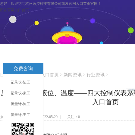
您好，欢迎访问杭州逸控科技有限公司凯发官网入口首页官网！
凯发官网入口首页
凯发官网入口首页
关于逸控
旗下分公司
凯发官网入口首页
免费咨询
联系凯发官网入口首页
服务与支持
目前您在：
凯发官网入口首页
>
新闻资讯
>
行业资讯
>
记录仪-陆工
压力、流量、液位、温度——四大控制仪表系统
记录仪-束工
入口首页
流量计-陈工
流量计-王工
来源：未知 发布日期：2022-05-20 | 关注：
0