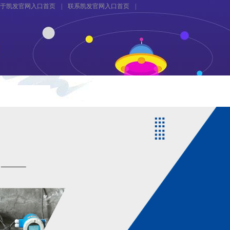
于凯发官网入口首页
|
联系凯发官网入口首页
|
资料下载