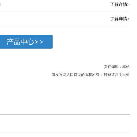
目
了解详情>
了解详情>
责任编辑：本站
凯发官网入口首页的版权所有： 转载请注明出处