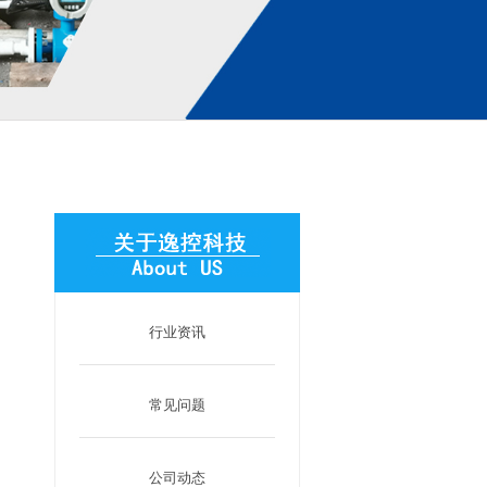
行业资讯
常见问题
公司动态