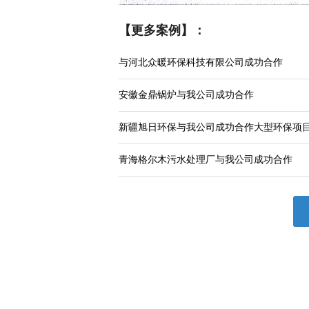
【更多案例】：
与河北众暖环保科技有限公司成功合作
安徽金鼎锅炉与我公司成功合作
新疆旭日环保与我公司成功合作大型环保项
青海格尔木污水处理厂与我公司成功合作