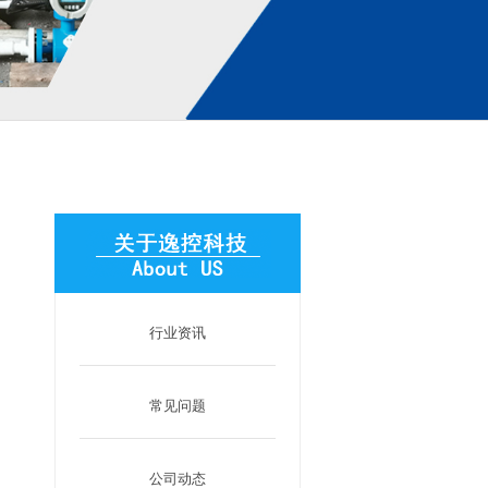
行业资讯
常见问题
公司动态