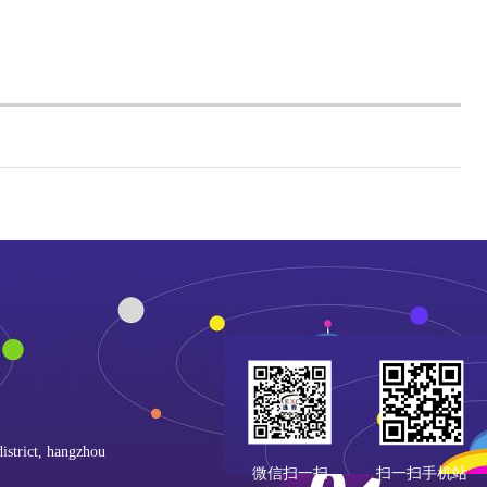
strict, hangzhou
微信扫一扫
扫一扫手机站