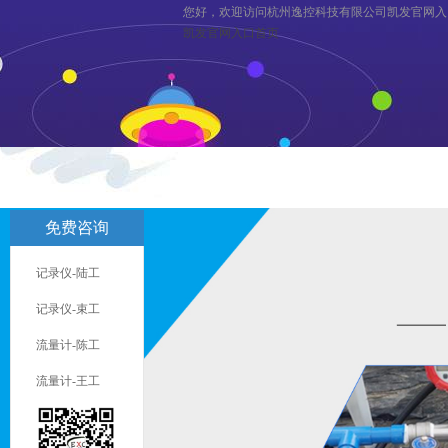
您好，欢迎访问杭州逸控科技有限公司凯发官网入
凯发官网入口首页
凯发官网入口首页
关于逸控
旗
免费咨询
联系凯发官网入口首页
服务与支
记录仪-陆工
记录仪-束工
流量计-陈工
流量计-王工