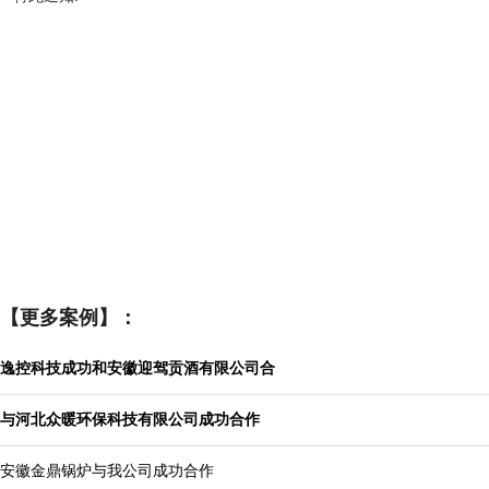
杭州逸控
2020
【更多案例】：
逸控科技成功和安徽迎驾贡酒有限公司合
与河北众暖环保科技有限公司成功合作
安徽金鼎锅炉与我公司成功合作