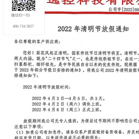
微信扫一扫
400-718-5857