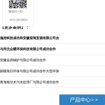
微信扫一扫
0571-28120854
【更多案例】：
逸控科技成功和安徽迎驾贡酒有限公司合
与河北众暖环保科技有限公司成功合作
安徽金鼎锅炉与我公司成功合作
新疆旭日环保与我公司成功合作大型环保
青海格尔木污水处理厂与我公司成功合作