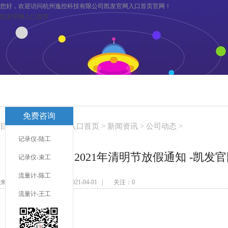
您好，欢迎访问杭州逸控科技有限公司凯发官网入口首页官网！
凯发官网入口首页
凯发官网入口首页
关于逸控
旗下分公司
凯发官网入口首页
免费咨询
联系凯发官网入口首页
服务与支持
目前您在：
凯发官网入口首页
>
新闻资讯
>
公司动态
>
记录仪-陆工
2021年清明节放假通知 -凯发
记录仪-束工
流量计-陈工
来源：未知 发布日期：2021-04-01 | 关注：
0
流量计-王工