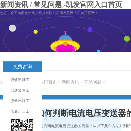
新闻资讯 / 常见问题 -凯发官网入口首页
您好，欢迎访问杭州逸控科技有限公司凯发官网入口首页官网！
凯发官网入口首页
凯发官网入口首页
关于逸控
旗下分公司
凯发官网入口首页
免费咨询
记录仪-陆工
联系凯发官网入口首页
服务与支持
目前您在：
凯发官网入口首页
>
新闻资讯
>
常见问题
>
记录仪-束工
流量计-陈工
如何判断电流电压变送器
流量计-王工
如何判断电流电压变送器的质量 ? 从以下几个方法来判断电流