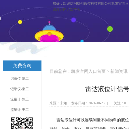
您好，欢迎访问杭州逸控科技有限公司凯发官网入
凯发官网入口首页
凯发官网入口首页
关于逸控
旗
免费咨询
联系凯发官网入口首页
服务与支
目前您在：
凯发官网入口首页
>
新闻资讯
记录仪-陆工
雷达液位计信号
记录仪-束工
流量计-陈工
来源：未知 发布日期：2021-10-23 | 关注：
0
流量计-王工
雷达液位计可以连续测量不同物料的液位，
能源，冶金，石化，建材等行业。雷达液位