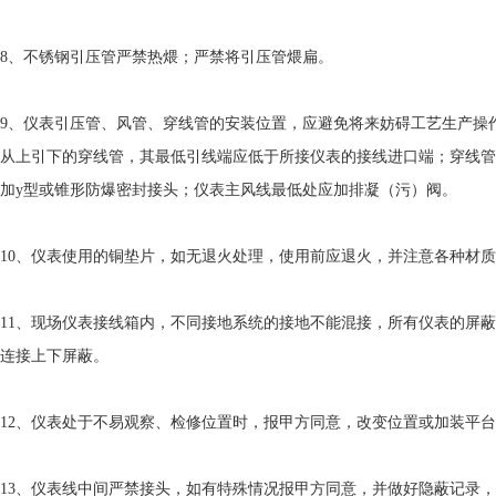
8、不锈钢引压管严禁热煨；严禁将引压管煨扁。
9、仪表引压管、风管、穿线管的安装位置，应避免将来妨碍工艺生产操
从上引下的穿线管，其最低引线端应低于所接仪表的接线进口端；穿线管
加y型或锥形防爆密封接头；仪表主风线最低处应加排凝（污）阀。
10、仪表使用的铜垫片，如无退火处理，使用前应退火，并注意各种材
11、现场仪表接线箱内，不同接地系统的接地不能混接，所有仪表的屏
连接上下屏蔽。
12、仪表处于不易观察、检修位置时，报甲方同意，改变位置或加装平
13、仪表线中间严禁接头，如有特殊情况报甲方同意，并做好隐蔽记录