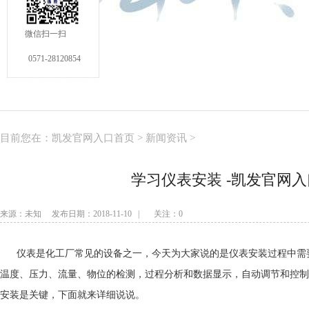
微信扫一扫
0571-28120854
目前您在：
凯发官网入口首页
>
新闻资讯
>
学习仪表安装 -凯发官网
来源：未知 发布日期：2018-11-10 | 关注：
0
仪表是化工厂常见的设备之一，今天为大家说的是仪表安装过程中需
温度、压力、流量、物位的检测，过程分析和数据显示，自动调节和控制
安装是关键，下面就来详细说说。