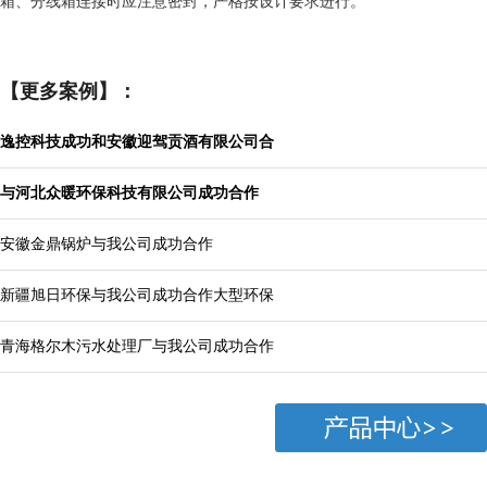
箱、分线箱连接时应注意密封，严格按设计要求进行。
【更多案例】：
逸控科技成功和安徽迎驾贡酒有限公司合
与河北众暖环保科技有限公司成功合作
安徽金鼎锅炉与我公司成功合作
新疆旭日环保与我公司成功合作大型环保
青海格尔木污水处理厂与我公司成功合作