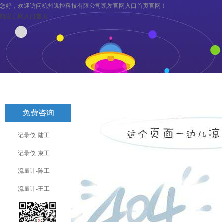
您好，欢迎访问杭州逸控科技有限公司凯发官网入口首页官网！
凯发官网入口首页
凯发官网入口首页
关于逸控
旗下分公司
凯发官网入口首页
免费咨询
联系凯发官网入口首页
服务与支持
记录仪-陆工
记录仪-束工
流量计-陈工
流量计-王工