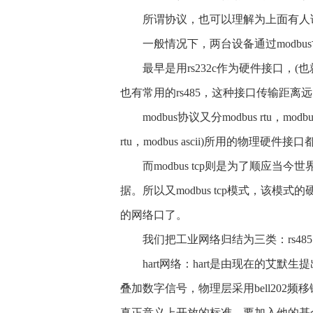
所谓协议，也可以理解为上面有人说
一般情况下，两台设备通过modbu
最早是用rs232c作为硬件接口，(也
也有常用的rs485，这种接口传输距
modbus协议又分modbus rtu，modbu
rtu，modbus ascii)所用的物理硬件接口都是
而modbus tcp则是为了顺应当今世界发
据。所以又modbus tcp模式，该模式
的网络口了。
我们把工业网络归结为三类：rs485网
hart网络：hart是由现在的艾默生
叠加数字信号，物理层采用bell20
真正意义上开放的标准，要加入他的基