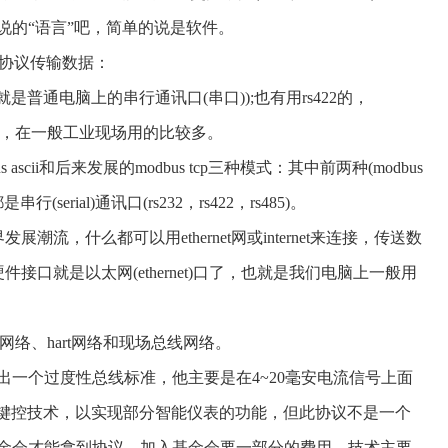
的“语言”吧，简单的说是软件。
s协议传输数据：
就是普通电脑上的串行通讯口(串口));
也有用rs422的，
离远，在一般工业现场用的比较多。
s ascii和后来发展的modbus tcp三种模式：
其中前两种(modbus
串行(serial)通讯口(rs232，rs422，rs485)。
展潮流，什么都可以用ethernet网或internet来连接，传送数
的硬件接口就是以太网(ethernet)口了，也就是我们电脑上一般用
络、hart网络和现场总线网络。
提出一个过度性总线标准，他主要是在4~20毫安电流信号上面
2频移键控技术，以实现部分智能仪表的功能，但此协议不是一个
金会才能拿到协议，加入基金会要一部分的费用。技术主要