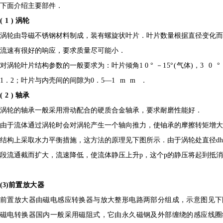
下面介绍主要部件．
(1)
涡轮
涡轮由导磁不锈钢材料制成，装有螺旋状叶片．叶片数量根据直径变化而
流速有很好的响应，要求质量尽可能小．
对涡轮叶片结构参数的一般要求为：叶片倾角
10°
－
15°(
气体
)
，
30
1
．
2
；叶片与内壳间的间隙为
0
．
5—
1mm
．
(2)
轴承
涡轮的轴承一般采用滑动配合的硬质合金轴承，要求耐磨性能好．
由于流体通过涡轮时会对涡轮产生一个轴向推力，使铀承的摩擦转矩增大
结构上采取水力平衡措施，这方法的原理见下图所示．由于涡轮处直径
dh
段流通截而扩大，流速降低，使流体静压上升
p
，这个
p
的静压将起到抵消
(3)
前置放大器
前置放大器由磁电感应转换器与放大整形电路两部分组成，示意图见下
磁电转换器国内一般采用磁阻式，它由永久磁钢及外部缠绕的感应线圈