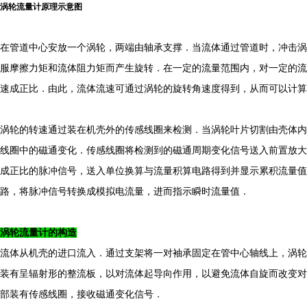
涡轮流量计原理示意图
在管道中心安放一个涡轮，两端由轴承支撑．当流体通过管道时，冲击涡
服摩擦力矩和流体阻力矩而产生旋转．在一定的流量范围内，对一定的流
速成正比．由此，流体流速可通过涡轮的旋转角速度得到，从而可以计算
涡轮的转速通过装在机壳外的传感线圈来检测．当涡轮叶片切割由壳体内
线圈中的磁通变化．传感线圈将检测到的磁通周期变化信号送入前置放大
成正比的脉冲信号，送入单位换算与流量积算电路得到并显示累积流量值
路，将脉冲信号转换成模拟电流量，进而指示瞬时流量值．
涡轮流量计的构造
流体从机壳的进口流入．通过支架将一对袖承固定在管中心轴线上，涡轮
装有呈辐射形的整流板，以对流体起导向作用，以避免流体自旋而改变对
部装有传感线圈，接收磁通变化信号．