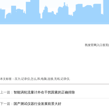
凯发官网入口首页
本文标签：压力,记录仪,怎么,和,电脑,连接,无纸,记录仪,
上一篇：
智能涡轮流量计外在干扰因素的正确排除
下一篇：
国产测试仪器行业发展前景大好