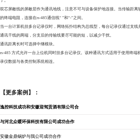
了。
双芯屏敝线的屏敝层作为通讯地线，注意不可与设备保护地连接。当传输距离较
的终端电阻，连接在rs-485通信线“ ”和“-”之间。
当一台计算机挂多台记录仪时，网络拓扑结构为总线型，每台记录仪通过支线
通讯干线的两端，分支后的传输线要尽可能的短，以减少干扰。
通讯距离长时可选择中继模块。
rs-485 方式允许一台上位机同时挂多台记录仪。该种通讯方式适用于使用终
录仪数据与各类控制系统相连。
【更多案例】：
逸控科技成功和安徽迎驾贡酒有限公司合
与河北众暖环保科技有限公司成功合作
安徽金鼎锅炉与我公司成功合作