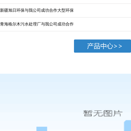
新疆旭日环保与我公司成功合作大型环保
青海格尔木污水处理厂与我公司成功合作