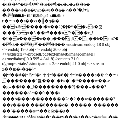
�t���0r¹^�5ŕ�f�s�z�:r��b�
����>a�
ӓ|�0wґ�@i��n�}\��٬�. ?
�ɗ����,�~�1"�[2h�qa�˶x��#�r-/
ӊ�<��r��xz�╫�q��
��o-$r�
���t�x��#[�|�*��ރs�즿
�j��ept�3i��^5���n"\���c_!
�9�u����n��p���q6�t;��h�km7�
�xk� ��j���$�� endstream endobj 18 0 obj
<> endobj 19 0 obj <> endobj 20 0 obj
<>/extgstate<>/procset[/pdf/text/imageb/imagec/imagei]
>>/mediabox[ 0 0 595.4 841.8] /contents 21 0
r/group<>/tabs/s/structparents 2>> endobj 21 0 obj <> stream
x��]k�-�q�
���d�5���8�v����a�fh�
�������"뫮���h�fw�h�*����w��-v|
�gw��i� �_f���������?}���w���?
������o^~��0|�/��/
���o���o��������2q�?|��w��� ���?
��y����:���8����c�_�� ���_�����
��[�����o^*��k 6c��g�
ݧ�����glh߆`at�ˠ�n��p9��t�ܦ��ꡁ*�5�i�c]�o