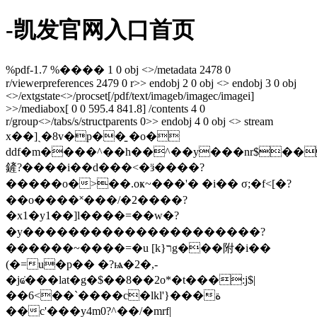
-凯发官网入口首页
%pdf-1.7 %���� 1 0 obj <>/metadata 2478 0
r/viewerpreferences 2479 0 r>> endobj 2 0 obj <> endobj 3 0 obj
<>/extgstate<>/procset[/pdf/text/imageb/imagec/imagei]
>>/mediabox[ 0 0 595.4 841.8] /contents 4 0
r/group<>/tabs/s/structparents 0>> endobj 4 0 obj <> stream
x��]ˎ�8v�p��̱ �o�
ddf�m����^��h��^��y���nr$��
鏟?����i��d���<�ӟ����?
�����o�>��.oҝ~���'� �i�� σ;�f<[�?
��o����˟���/�2����?
�x1�y1��]l����=��w�?
�y���������������������?
������~����=�u [k}רg���附�i��
(�=u�p�� �?ѩ�2�,-
�jҩ̇���lat�g�$��8��2o*�t���:j$|
��6<��`����c�lkl'}���ة
��c'���y4m0?^��/�mrf|