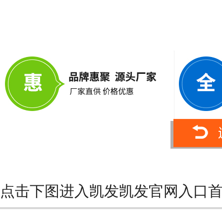
点击下图进入凯发凯发官网入口