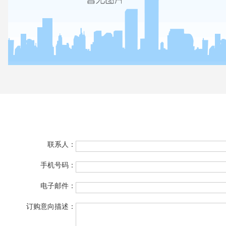
联系人：
手机号码：
电子邮件：
订购意向描述：