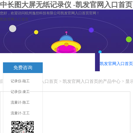
中长图大屏无纸记录仪 -凯发官网入口首页
您好，欢迎访问杭州逸控科技有限公司凯发官网入口首页官网！
凯发官网入口首页
凯发官网入口首页
关于逸控
旗下分公司
凯发官网入口首页
免费咨询
目前您在：
记录仪-陆工
凯发官网入口首页
>
凯发官网入口首页的产品中心
>
显
联系凯发官网入口首页
服务与支持
记录仪-束工
流量计-陈工
流量计-王工