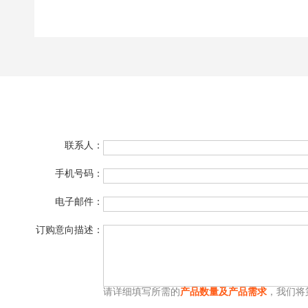
联系人：
手机号码：
电子邮件：
订购意向描述：
请详细填写所需的
产品数量及产品需求
，我们将