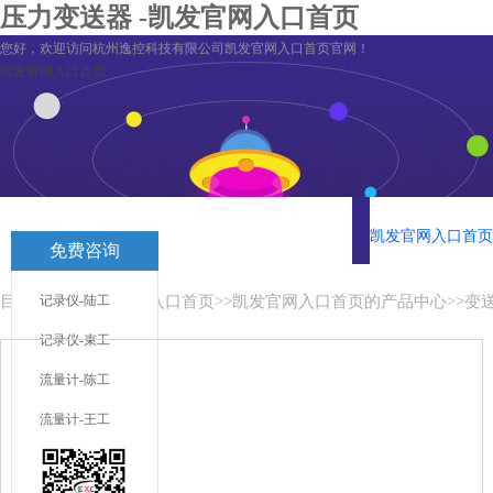
压力变送器 -凯发官网入口首页
您好，欢迎访问杭州逸控科技有限公司凯发官网入口首页官网！
凯发官网入口首页
凯发官网入口首页
关于逸控
旗下分公司
凯发官网入口首页
免费咨询
目前您在：
记录仪-陆工
凯发官网入口首页
>>
凯发官网入口首页的产品中心
>>
变
联系凯发官网入口首页
服务与支持
记录仪-束工
流量计-陈工
流量计-王工