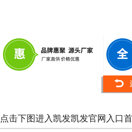
点击下图进入凯发凯发官网入口