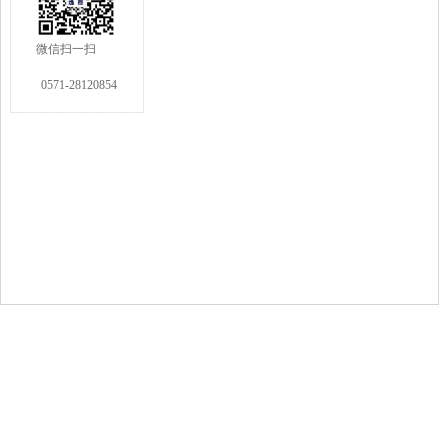
微信扫一扫
0571-28120854