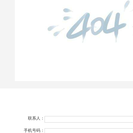
联系人：
手机号码：