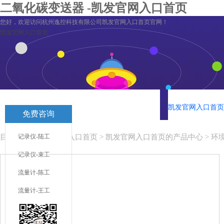
二氧化碳变送器 -凯发官网入口首页
您好，欢迎访问杭州逸控科技有限公司凯发官网入口首页官网！
凯发官网入口首页
凯发官网入口首页
关于逸控
旗下分公司
凯发官网入口首页
免费咨询
目前您在：
记录仪-陆工
凯发官网入口首页
>
凯发官网入口首页的产品中心
>
环
联系凯发官网入口首页
服务与支持
记录仪-束工
流量计-陈工
流量计-王工