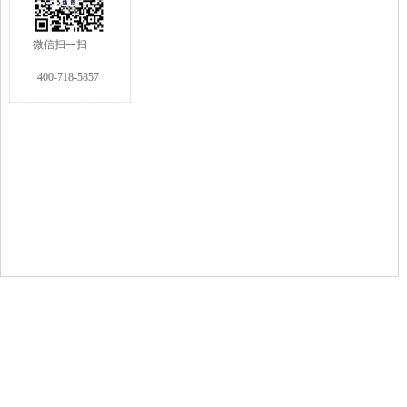
微信扫一扫
400-718-5857