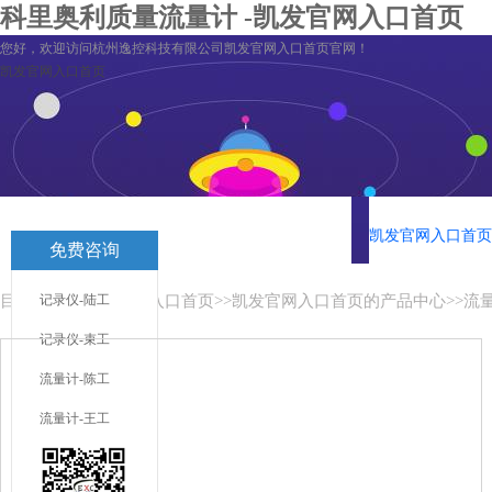
科里奥利质量流量计 -凯发官网入口首页
您好，欢迎访问杭州逸控科技有限公司凯发官网入口首页官网！
凯发官网入口首页
凯发官网入口首页
关于逸控
旗下分公司
凯发官网入口首页
免费咨询
目前您在：
记录仪-陆工
凯发官网入口首页
>>
凯发官网入口首页的产品中心
>>
流
联系凯发官网入口首页
服务与支持
记录仪-束工
流量计-陈工
流量计-王工