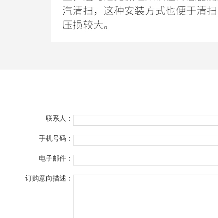
联系人：
手机号码：
电子邮件：
订购意向描述：