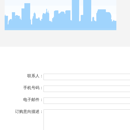
联系人：
手机号码：
电子邮件：
订购意向描述：