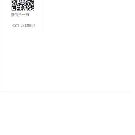
微信扫一扫
0571-28120854