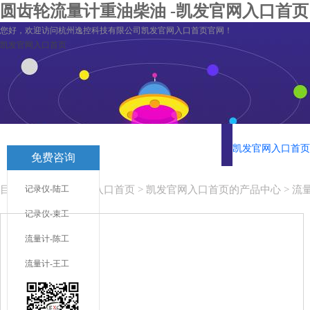
圆齿轮流量计重油柴油 -凯发官网入口首页
您好，欢迎访问杭州逸控科技有限公司凯发官网入口首页官网！
凯发官网入口首页
凯发官网入口首页
关于逸控
旗下分公司
凯发官网入口首页
免费咨询
目前您在：
记录仪-陆工
凯发官网入口首页
>
凯发官网入口首页的产品中心
>
流
联系凯发官网入口首页
服务与支持
记录仪-束工
流量计-陈工
流量计-王工