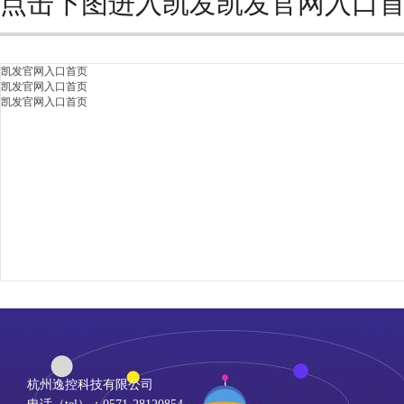
点击下图进入凯发凯发官网入口
凯发官网入口首页
凯发官网入口首页
凯发官网入口首页
杭州逸控科技有限公司