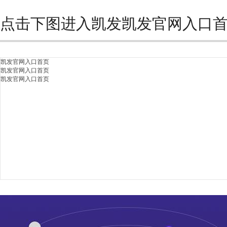
点击下图进入凯发凯发官网入口
凯发官网入口首页
凯发官网入口首页
凯发官网入口首页