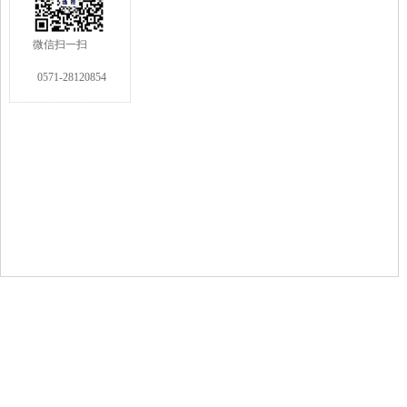
微信扫一扫
0571-28120854